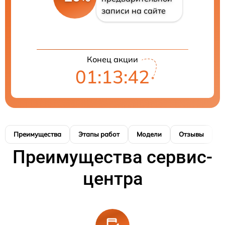
записи на сайте
Конец акции
01:13:41
Преимущества
Этапы работ
Модели
Отзывы
К
Преимущества сервис-
центра