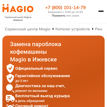
+7 (800) 101-14-79
Ежедневно с 9:00 до 21:00
Позвонить
мне утром
Сервисный центр Magio
в
Ижевске
Сервисный центр Magio
Каталог устройств
Ремон
Замена пароблока
кофемашины
Magio в Ижевске
Официальный сервис
Гарантийное обслуживание
до 3 лет
Диагностика за наш счет,
ремонт по желанию
Бесплатный выезд курьера
в день обращения
Срочный ремонт