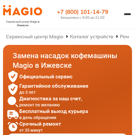
+7 (800) 101-14-79
Ежедневно с 9:00 до 21:00
Сервисный центр Magio
в
Ижевске
Сервисный центр Magio
Каталог устройств
Ремон
Замена насадок кофемашины
Magio в Ижевске
Официальный сервис
Гарантийное обслуживание
до 3 лет
Диагностика за наш счет,
ремонт по желанию
Бесплатный выезд курьера
в день обращения
Срочный ремонт
от 35 минут